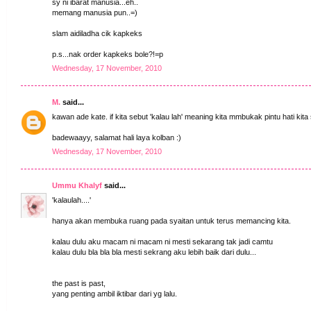
sy ni ibarat manusia...eh..
memang manusia pun..=)
slam aidiladha cik kapkeks
p.s...nak order kapkeks bole?!=p
Wednesday, 17 November, 2010
M.
said...
kawan ade kate. if kita sebut 'kalau lah' meaning kita mmbukak pintu hati kit
badewaayy, salamat hali laya kolban :)
Wednesday, 17 November, 2010
Ummu Khalyf
said...
'kalaulah....'
hanya akan membuka ruang pada syaitan untuk terus memancing kita.
kalau dulu aku macam ni macam ni mesti sekarang tak jadi camtu
kalau dulu bla bla bla mesti sekrang aku lebih baik dari dulu...
the past is past,
yang penting ambil iktibar dari yg lalu.