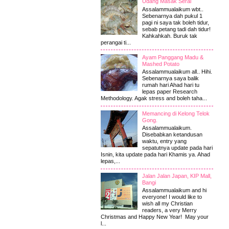
Udang Masak Serai
Assalammualaikum wbt..
Sebenarnya dah pukul 1
pagi ni saya tak boleh tidur,
sebab petang tadi dah tidur!
Kahkahkah. Buruk tak
perangai ti...
Ayam Panggang Madu &
Mashed Potato
Assalammualaikum all.. Hihi.
Sebenarnya saya balik
rumah hari Ahad hari tu
lepas paper Research
Methodology. Agak stress and boleh taha...
Memancing di Kelong Telok
Gong.
Assalammualaikum.
Disebabkan ketandusan
waktu, entry yang
sepatutnya update pada hari
Isnin, kita update pada hari Khamis ya. Ahad
lepas,...
Jalan Jalan Japan, KIP Mall,
Bangi
Assalammualaikum and hi
everyone! I would like to
wish all my Christian
readers, a very Merry
Christmas and Happy New Year! May your
l...