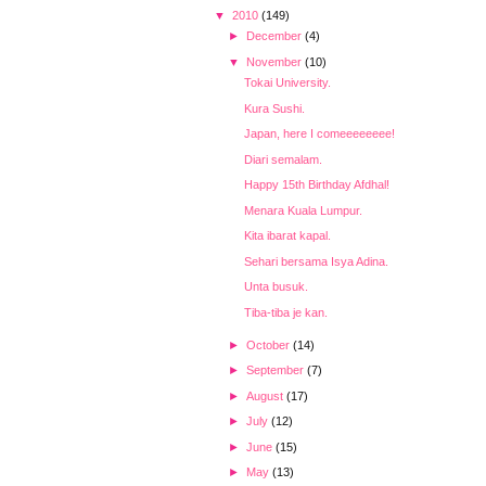
▼
2010
(149)
►
December
(4)
▼
November
(10)
Tokai University.
Kura Sushi.
Japan, here I comeeeeeeee!
Diari semalam.
Happy 15th Birthday Afdhal!
Menara Kuala Lumpur.
Kita ibarat kapal.
Sehari bersama Isya Adina.
Unta busuk.
Tiba-tiba je kan.
►
October
(14)
►
September
(7)
►
August
(17)
►
July
(12)
►
June
(15)
►
May
(13)