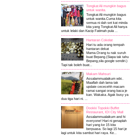
Tongkat Ali mungkin bagus
untuk wanita.
Tongkat Ali mungkin bagus
untuk wanita.Cuma kita
semua ni dah set kat minda
kita yang Tongkat Ali hanya
untuk lelaki dan Kacip Fatimah pula ...
Hantaran Cokelat
Hari tu ada orang tempah
hantaran dekat
Mama.Orang tu nak suruh
buat Bepang.(Siapa tak tahu
Bepang,sila google sendiri.)
Tapi tak boleh buat...
Makam Mahsuri
Assalammualaikum wbt..
Maaflah dah lama tak
update cececehh macam
ramai sangat orang baca je
kan. Wakaka. Agak busy ya
dua tiga hari ni. ...
Dookki Topokki Buffet
Restaurant, IOI City Mall
Assalammualaikum and hi
everyone! Hari ni genaplah
hari yang ke 15 kita
berpuasa. So lagi 15 hari je
lagi untuk kita sambut hari raya. Ke...