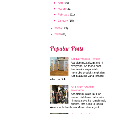
►
April
(10)
►
March
(21)
►
February
(11)
►
January
(15)
►
2009
(173)
►
2008
(61)
Popular Posts
Safi Dermasafe Review
Assalammualaikum and hi
everyone! So these past
few weeks saya telah
mencuba produk rangkaian
Safi Malaysia yang terbaru
which is Safi...
Art Forum Azamino,
Yokohama.
Assalammualaikum. Hari
tuuuuu dah lama dah cerita
ni masa saya ke rumah mak
angkat, Mrs Chieko Ishii di
Azamino, beliau bawa Mama dan saya k...