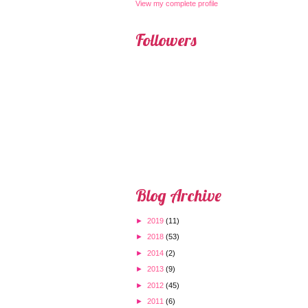
View my complete profile
Followers
Blog Archive
►
2019
(11)
►
2018
(53)
►
2014
(2)
►
2013
(9)
►
2012
(45)
►
2011
(6)