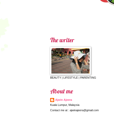
The writer
BEAUTY | LIFESTYLE | PARENTING
About me
Ajwin Ajeera
Kuala Lumpur, Malaysia
Contact me at : ajwinajeera@gmail.com