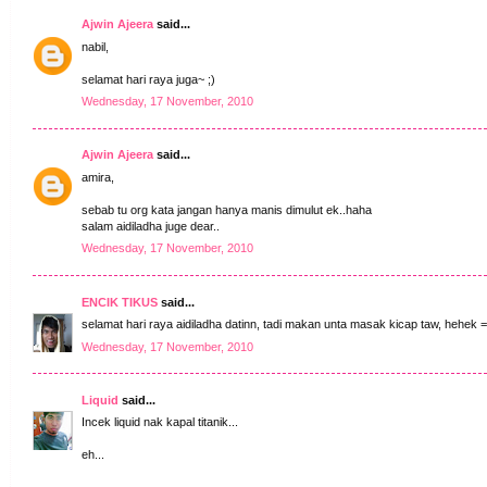
Ajwin Ajeera
said...
nabil,
selamat hari raya juga~ ;)
Wednesday, 17 November, 2010
Ajwin Ajeera
said...
amira,
sebab tu org kata jangan hanya manis dimulut ek..haha
salam aidiladha juge dear..
Wednesday, 17 November, 2010
ENCIK TIKUS
said...
selamat hari raya aidiladha datinn, tadi makan unta masak kicap taw, hehek 
Wednesday, 17 November, 2010
Liquid
said...
Incek liquid nak kapal titanik...
eh...