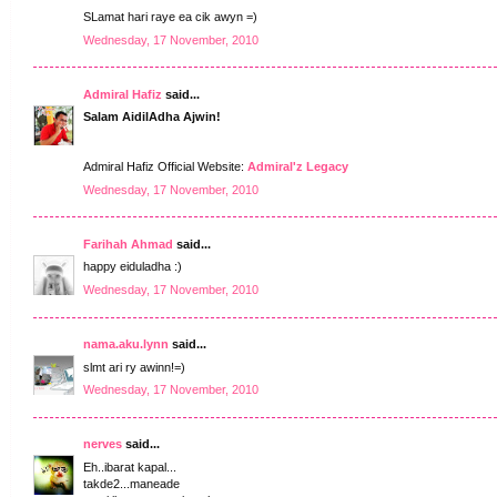
SLamat hari raye ea cik awyn =)
Wednesday, 17 November, 2010
Admiral Hafiz
said...
Salam AidilAdha Ajwin!
Admiral Hafiz Official Website:
Admiral'z Legacy
Wednesday, 17 November, 2010
Farihah Ahmad
said...
happy eiduladha :)
Wednesday, 17 November, 2010
nama.aku.lynn
said...
slmt ari ry awinn!=)
Wednesday, 17 November, 2010
nerves
said...
Eh..ibarat kapal...
takde2...maneade